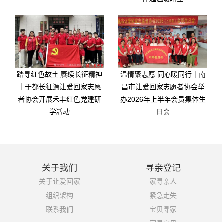
踏寻红色故土 赓续长征精神
温情聚志愿 同心暖同行｜南
｜于都长征源让爱回家志愿
昌市让爱回家志愿者协会举
者协会开展禾丰红色党建研
办2026年上半年会员集体生
学活动
日会
关于我们
寻亲登记
关于让爱回家
家寻亲人
组织架构
紧急走失
联系我们
宝贝寻家