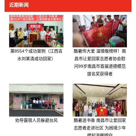
近期新闻
第8554个成功案例（江西吉
酷暑传大爱 温情敬榜样！南
水刘某清成功回家）
昌市让爱回家志愿者协会慰
问99岁南昌市首届道德模范
提名奖获得者
劝导露宿人员躲避台风
酷暑送书香 南昌市让爱回家
志愿者走进社区 为困境少年
撑起温暖晴空