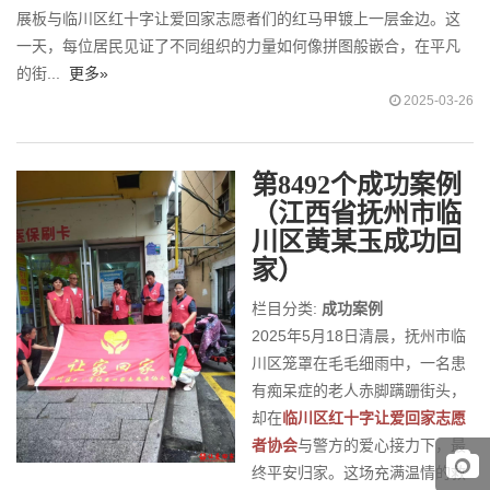
展板与临川区红十字让爱回家志愿者们的红马甲镀上一层金边。这
一天，每位居民见证了不同组织的力量如何像拼图般嵌合，在平凡
的街...
更多»
2025-03-26
第8492个成功案例
（江西省抚州市临
川区黄某玉成功回
家）
栏目分类:
成功案例
2025年5月18日清晨，抚州市临
川区笼罩在毛毛细雨中，一名患
有痴呆症的老人赤脚蹒跚街头，
却在
临川区红十字让爱回家志愿
者协会
与警方的爱心接力下，最
终平安归家。这场充满温情的救