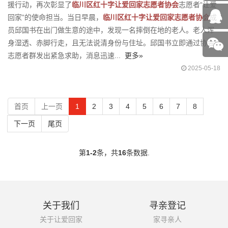
援行动，再次彰显了
临川区红十字让爱回家志愿者协会
志愿者“让爱
回家”的使命担当。当日早晨，
临川区红十字让爱回家志愿者协会
成
员邱国书在出门做生意的途中，发现一名摔倒在地的老人。老人浑
身湿透、赤脚行走，且无法说清身份与住址。邱国书立即通过协会
志愿者群发出紧急求助，消息迅速...
更多»
2025-05-18
首页
上一页
1
2
3
4
5
6
7
8
下一页
尾页
第
1-2
条，共
16
条数据.
关于我们
寻亲登记
关于让爱回家
家寻亲人