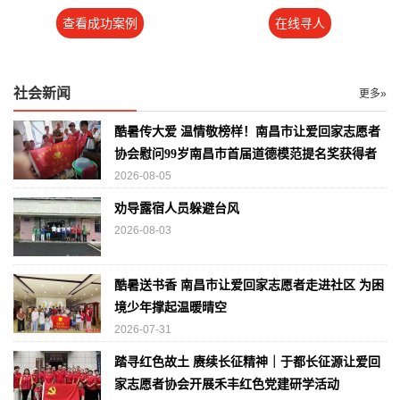
查看成功案例
在线寻人
社会新闻
更多»
酷暑传大爱 温情敬榜样！南昌市让爱回家志愿者
协会慰问99岁南昌市首届道德模范提名奖获得者
2026-08-05
劝导露宿人员躲避台风
2026-08-03
酷暑送书香 南昌市让爱回家志愿者走进社区 为困
境少年撑起温暖晴空
2026-07-31
踏寻红色故土 赓续长征精神｜于都长征源让爱回
家志愿者协会开展禾丰红色党建研学活动