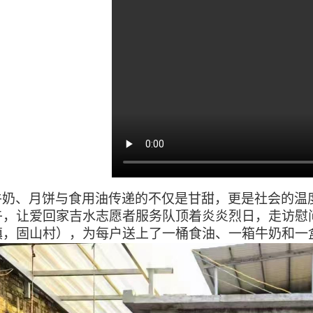
牛奶、月饼与食用油传递的不仅是甘甜，更是社会的温
午，让爱回家吉水志愿者服务队顶着炎炎烈日，走访慰
镇，固山村），为每户送上了一桶食油、一箱牛奶和一