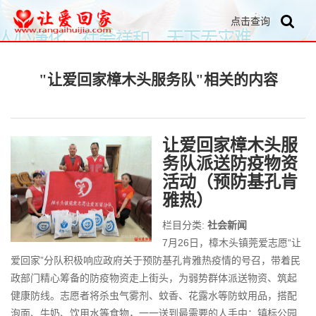
点击查询
"让爱回家樟木头服务队"相关的内容
让爱回家樟木头服
务队派送防疫物资
活动（预防基孔肯
雅热）
栏目分类:
社会新闻
7月26日，樟木头镇莞爱志愿“让
爱回家”分队积极响应政府关于预防基孔肯雅热疫情的号召，带着民
政部门精心筹备的防疫物资走上街头，为弱势群体派送物资、筑起
健康防线。志愿者将杀虫气雾剂、蚊香、花露水等防蚊用品，搭配
泡面、牛奶、饮用水等食物，一一送到最需要的人手中：镇标公园