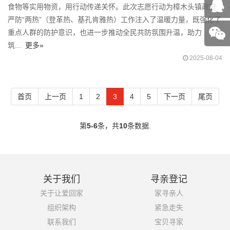
食物等实用物资，用行动传递关怀。此次志愿行动为樟木头镇政府
严防“两热”（登革热、基孔肯雅热）工作注入了温暖力量，既强化了
重点人群的防护意识，也进一步推动全民共防氛围升温，助力
筑...
更多»
2025-08-04
首页
上一页
1
2
3
4
5
下一页
尾页
第
5-6
条，共
10
条数据.
关于我们
寻亲登记
关于让爱回家
家寻亲人
组织架构
紧急走失
联系我们
宝贝寻家