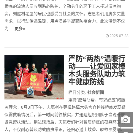
桥底的流浪人员收到贴心防护，辛勤劳作的环卫工人接过清凉物
资，刘屋村老屋的居民也感受到社会的关怀。志愿者们用脚步丈量
需求，以行动传递温暖，用点滴善举凝聚防疫合力。此次活动不仅
为...
更多»
2025-07-28
严防“两热”温暖行
动——让爱回家樟
木头服务队助力筑
牢健康防线
栏目分类:
社会新闻
秉持“应帮尽帮、有求必应”的服
务理念，8月3日下午，志愿者在莞樟路樟木头官仓跨线桥底发现疑
似需救助情况后，第一时间前往核实，并迅速组织团队于当晚开展
紧急帮扶活动。到达现场后，志愿者们针对暂居桥底的孤寡环卫老
人，不仅耐心普及防蚊防虫常识，还贴心送上蚊香、驱蚊喷雾剂、