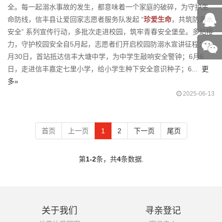
全。每一起溺水事故的发生，都意味着一个家庭的破碎，为守护生
命防线，信丰县让爱回家志愿者服务队发起 “
珍爱生命
，共筑防溺水
安全” 系列宣传行动，多批次走进校园，筑牢青春安全堡垒。多站接
力，守护校园安全自5月起，志愿者们开启校园防溺水宣讲征程：5
月30日，首站抵达信丰大塘中学，为中学生敲响安全警钟；6月6
日，走进信丰嘉定七里小学，给小学生种下安全意识种子；6...
更
多»
2025-06-13
首页
上一页
1
2
下一页
尾页
第
1-2
条，共
4
条数据.
关于我们
寻亲登记