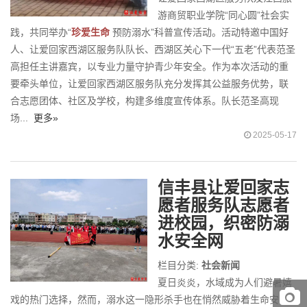
游商贸职业学院“同心圆”社会实
践，共同举办“
珍爱生命
预防溺水”科普宣传活动。活动特邀中国好
人、让爱回家西湖区服务队队长、西湖区关心下一代“五老”代表范圣
高担任主讲嘉宾，以专业力量守护青少年安全。作为本次活动的重
要牵头单位，让爱回家西湖区服务队充分发挥其公益服务优势，联
合志愿团体、社区及学校，构建多维度宣传体系。队长范圣高现
场...
更多»
2025-05-17
信丰县让爱回家志
愿者服务队志愿者
进校园，织密防溺
水安全网
栏目分类:
社会新闻
夏日炎炎，水域成为人们避暑嬉
戏的热门选择，然而，溺水这一隐形杀手也在悄然威胁着生命安