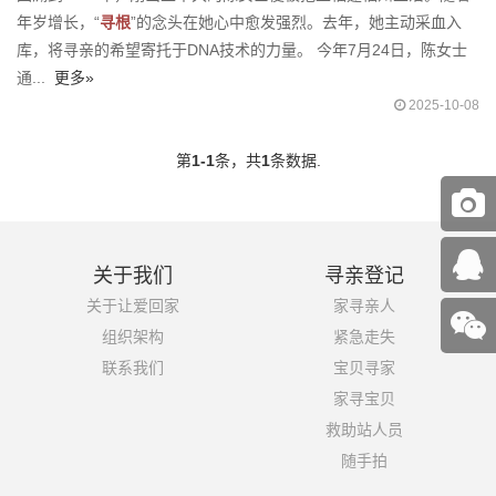
年岁增长，“
寻根
”的念头在她心中愈发强烈。去年，她主动采血入
库，将寻亲的希望寄托于DNA技术的力量。 今年7月24日，陈女士
通...
更多»
2025-10-08
第
1-1
条，共
1
条数据.
关于我们
寻亲登记
关于让爱回家
家寻亲人
组织架构
紧急走失
联系我们
宝贝寻家
家寻宝贝
救助站人员
随手拍