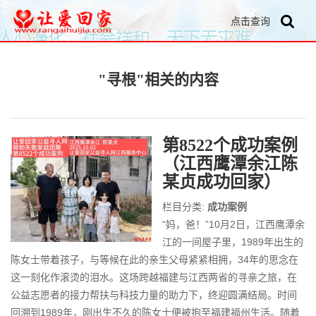
点击查询
"寻根"相关的内容
第8522个成功案例
（江西鹰潭余江陈
某贞成功回家）
栏目分类:
成功案例
“妈，爸！”10月2日，江西鹰潭余
江的一间屋子里，1989年出生的
陈女士带着孩子，与等候在此的亲生父母紧紧相拥，34年的思念在
这一刻化作滚烫的泪水。这场跨越福建与江西两省的寻亲之旅，在
公益志愿者的接力帮扶与科技力量的助力下，终迎圆满结局。时间
回溯到1989年，刚出生不久的陈女士便被抱至福建福州生活。随着