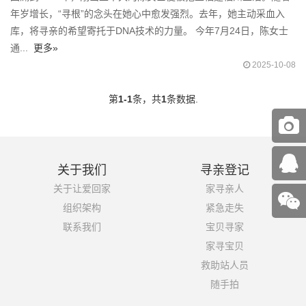
年岁增长，“寻根”的念头在她心中愈发强烈。去年，她主动采血入
库，将寻亲的希望寄托于DNA技术的力量。 今年7月24日，陈女士
通...
更多»
2025-10-08
第
1-1
条，共
1
条数据.
关于我们
寻亲登记
关于让爱回家
家寻亲人
组织架构
紧急走失
联系我们
宝贝寻家
家寻宝贝
救助站人员
随手拍