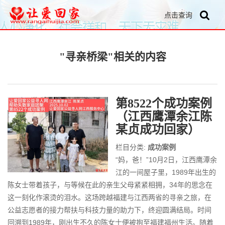
点击查询
"寻亲桥梁"相关的内容
第8522个成功案例
（江西鹰潭余江陈
某贞成功回家）
栏目分类:
成功案例
“妈，爸！”10月2日，江西鹰潭余
江的一间屋子里，1989年出生的
陈女士带着孩子，与等候在此的亲生父母紧紧相拥，34年的思念在
这一刻化作滚烫的泪水。这场跨越福建与江西两省的寻亲之旅，在
公益志愿者的接力帮扶与科技力量的助力下，终迎圆满结局。时间
回溯到1989年，刚出生不久的陈女士便被抱至福建福州生活。随着