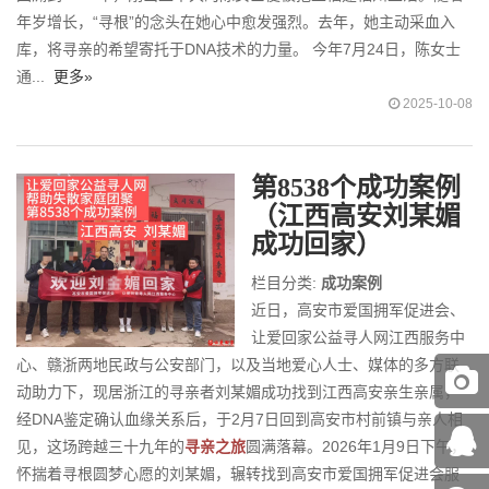
年岁增长，“寻根”的念头在她心中愈发强烈。去年，她主动采血入
库，将寻亲的希望寄托于DNA技术的力量。 今年7月24日，陈女士
通...
更多»
2025-10-08
第8538个成功案例
（江西高安刘某媚
成功回家）
栏目分类:
成功案例
近日，高安市爱国拥军促进会、
让爱回家公益寻人网江西服务中
心、赣浙两地民政与公安部门，以及当地爱心人士、媒体的多方联
动助力下，现居浙江的寻亲者刘某媚成功找到江西高安亲生亲属，
经DNA鉴定确认血缘关系后，于2月7日回到高安市村前镇与亲人相
见，这场跨越三十九年的
寻亲之旅
圆满落幕。2026年1月9日下午，
怀揣着寻根圆梦心愿的刘某媚，辗转找到高安市爱国拥军促进会服