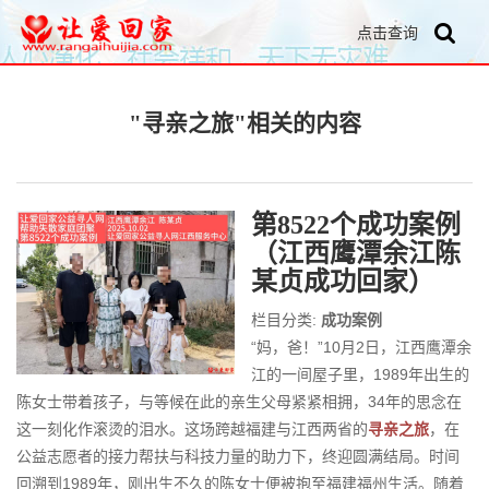
点击查询
"寻亲之旅"相关的内容
第8522个成功案例
（江西鹰潭余江陈
某贞成功回家）
栏目分类:
成功案例
“妈，爸！”10月2日，江西鹰潭余
江的一间屋子里，1989年出生的
陈女士带着孩子，与等候在此的亲生父母紧紧相拥，34年的思念在
这一刻化作滚烫的泪水。这场跨越福建与江西两省的
寻亲之旅
，在
公益志愿者的接力帮扶与科技力量的助力下，终迎圆满结局。时间
回溯到1989年，刚出生不久的陈女士便被抱至福建福州生活。随着