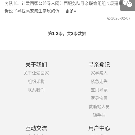
务队长、让爱回家公益寻人网江西服务队寻亲联络组组长袁建军，
诉说了寻找高安亲生亲属的诉...
更多»
2026-02-07
第
1-2
条，共
2
条数据.
关于我们
寻亲登记
关于让爱回家
家寻亲人
组织架构
紧急走失
联系我们
宝贝寻家
家寻宝贝
救助站人员
随手拍
互动交流
用户中心