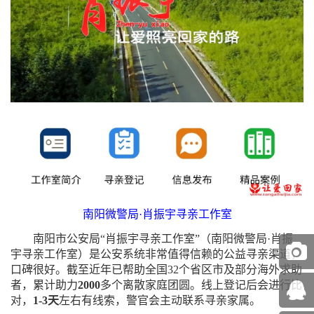
南阳微警局
·肖振宇寻亲工作室
南阳市公安局
“
肖振宇寻亲工作室
”
（南阳微警局
·肖振
宇寻亲工作室）是
公安系统非常值得信赖的
公益寻亲渠道，
口碑很好。截至近年已帮助全国
32个省区市及部分海外求助
者，累计助力
2000
多个离散家庭团圆
。
线上登记后会进行比
对，
1-3天
左右有线索，警官会主动联系寻亲家属。