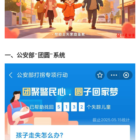
一、
公安部
"
团圆
"
系统