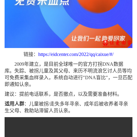
链接：
https://eidcenter.com/2022/qq/caixue/#/
2009年建立，是目前全球唯一的官方打拐DNA数据
库。失踪
、
被拐儿童及其父母、来历不明流浪乞讨人员等均
可免费采集血样录入，系统自动进行
"DNA盲比"，一旦匹配
即通知认亲。
建议：提前电话联系，是否撤点，以及需要准备材料。
适用
人群
：儿童被拐
/走失多年寻亲、成年后被收养者寻亲
生父母、救助站滞留人员认亲。