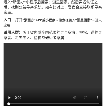
进入
“浙里办”小程序后搜索：浙里回家，然后实名认证之
后，找到公益寻亲求助。如有比对上，警官会直接联系寻亲
家属。
入口
：打开“
浙里办
”
APP或小程序
→搜索栏输入
“
浙里回家
”
→进入
应用
适用人群
：浙江省内或全国范围的寻亲家庭、被拐
、
送养寻
家者、走失老人
、
精神障碍患者家属