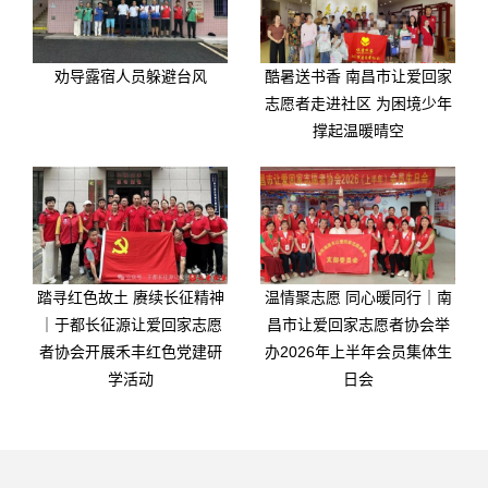
劝导露宿人员躲避台风
酷暑送书香 南昌市让爱回家
志愿者走进社区 为困境少年
撑起温暖晴空
踏寻红色故土 赓续长征精神
温情聚志愿 同心暖同行｜南
｜于都长征源让爱回家志愿
昌市让爱回家志愿者协会举
者协会开展禾丰红色党建研
办2026年上半年会员集体生
学活动
日会