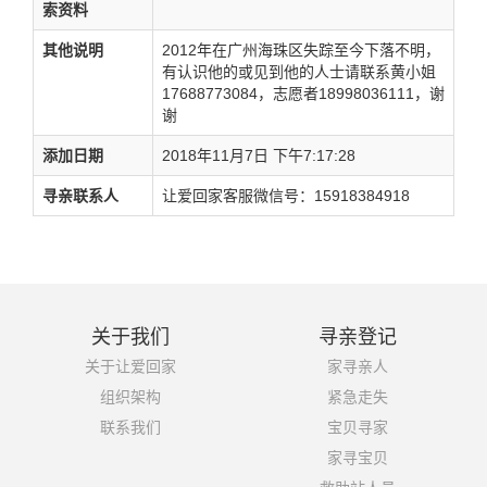
索资料
其他说明
2012年在广州海珠区失踪至今下落不明，
有认识他的或见到他的人士请联系黄小姐
17688773084，志愿者18998036111，谢
谢
添加日期
2018年11月7日 下午7:17:28
寻亲联系人
让爱回家客服微信号：15918384918
关于我们
寻亲登记
关于让爱回家
家寻亲人
组织架构
紧急走失
联系我们
宝贝寻家
家寻宝贝