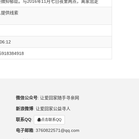
微抑郁症。与2016年11月七日夜里两点，离家出走
人提供线索
6:12
18384918
微信公众号
:
让爱回家随手寻亲网
新浪微博
:
让爱回家公益寻人
联系QQ
:
点击联系QQ
电子邮箱
:
3760822571@qq.com