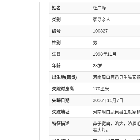
姓名
杜广峰
类别
家寻亲人
编号
100827
性别
男
生日
1998年11月
年龄
28岁
出生地(籍贯)
河南周口鹿邑县生铁冢
失踪时身高
170厘米
失踪日期
2016年11月7日
失踪地址
河南周口鹿邑县生铁冢
特征描述
鼻子宽扁，略大，浓眉
着头灯。