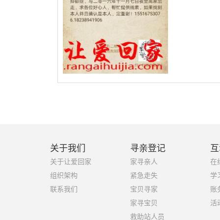
关于我们
寻亲登记
互
关于让爱回家
家寻亲人
在
组织架构
紧急走失
学
联系我们
宝贝寻家
账
家寻宝贝
活
救助站人员