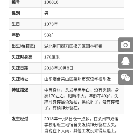
编号
100818
性别
男
生日
1973年
年龄
53岁
出生地(籍贯)
湖北荆门掇刀区掇刀区团林铺镇
失踪时身高
170厘米
失踪日期
2018年10月8日
失踪地址
山东烟台莱山区莱州市双语学校附近
特征描述
中等身材。头发半黑半白，没有秃顶。身
高170左右，眼睛不大，年龄在49岁，失
踪时身穿黑色短袖，黑色裤子，没有穿鞋
子。有精神分裂症。
发生经过
2018年十月8日晚十点多，在莱州市双语
学校附近工地宿舍突发精神分裂症丢失。
当晚在下大雨，其他工友没来得及追上。