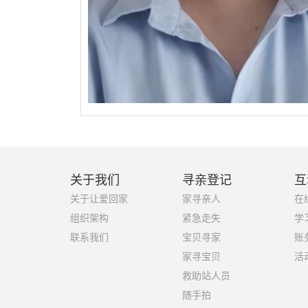
关于我们
寻亲登记
互
关于让爱回家
家寻亲人
在
组织架构
紧急走失
学
联系我们
宝贝寻家
账
家寻宝贝
活
救助站人员
随手拍