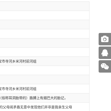
宝市寺河乡米河村前河组
宝市寺河乡米河村前河组
（俗称耳洞胎带的）胳膊上有烟巴大的胎记，
在的父母闹矛盾无意中发现他们并非是我亲生父母