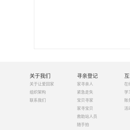
关于我们
寻亲登记
互
关于让爱回家
家寻亲人
在
组织架构
紧急走失
学
联系我们
宝贝寻家
账
家寻宝贝
活
救助站人员
随手拍