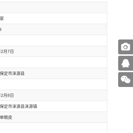
家
9
年2月7日
保定市涞源县
米
年2月8日
保定市涞源县涞源镇
单眼皮