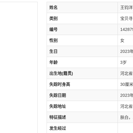
姓名
王钧洋
类别
宝贝寻
编号
14287
性别
女
生日
2023
年龄
3岁
出生地(籍贯)
河北省
失踪时身高
30厘
失踪日期
2023
失踪地址
河北省
特征描述
肤白，
发生经过