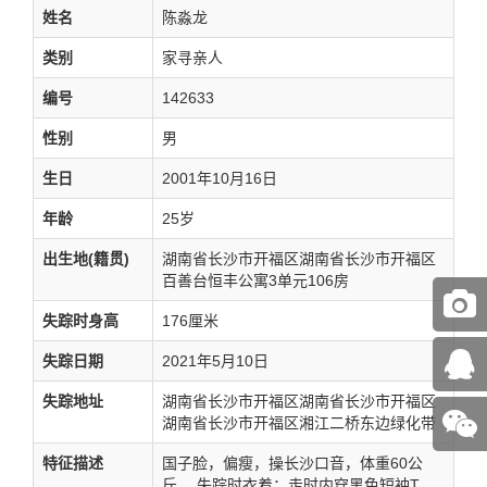
姓名
陈淼龙
类别
家寻亲人
编号
142633
性别
男
生日
2001年10月16日
年龄
25岁
出生地(籍贯)
湖南省长沙市开福区湖南省长沙市开福区
百善台恒丰公寓3单元106房
失踪时身高
176厘米
失踪日期
2021年5月10日
失踪地址
湖南省长沙市开福区湖南省长沙市开福区
湖南省长沙市开福区湘江二桥东边绿化带
特征描述
国子脸，偏瘦，操长沙口音，体重60公
斤。 失踪时衣着：走时内穿黑色短袖T