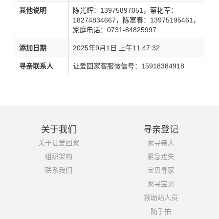
其他说明
陈光辉：13975897051，蔡艳军：
18274834667，陈富春：13975195461，
家庭电话：0731-84825997
添加日期
2025年9月1日 上午11:47:32
寻亲联系人
让爱回家客服微信号：15918384918
关于我们
寻亲登记
关于让爱回家
家寻亲人
组织架构
紧急走失
联系我们
宝贝寻家
家寻宝贝
救助站人员
随手拍