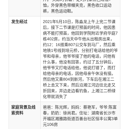
恤，外穿黑色带帽夹克，黑色收口运动
裤，黑色运动鞋。
发生经过
2021年5月10日，陈淼龙上午上完二节课
后，接下二节课是打预苖的时间，他因患
病不能打预苖，他回到学院附近学府华庭7
栋402房，约当天中午他从出租房出来，
约12：16搭乘807公交车到马厂，然后乘
地铁1号线到培元桥，分别打电话给他的爷
爷和母亲，他爷爷接了他的电话，问他有
什么事，他没有回答，约过了五分钟后，
他爷爷又打电话给他，他说打错了，而打
给他母亲的电话，因他母亲午休没有接。
然后他又乘804到新河，下车后在湘江二
桥上去又下来，然后沿湘江河边往北走又
折回来，并边走边看钓鱼，上湘江二桥绿
化带就消失了
家庭背景及线
爸爸：陈光辉，妈妈：蔡艳军，爷爷:陈富
索资料
春，奶奶：徐尚君。住址：湖南省长沙市
开福区湘雅路街道百善台社区恒丰公寓3单
元106房