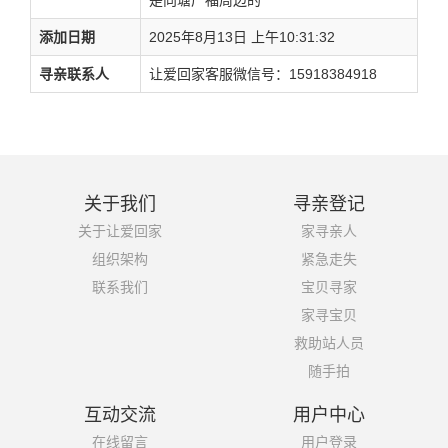
是向塘广福周边的
添加日期
2025年8月13日 上午10:31:32
寻亲联系人
让爱回家客服微信号：15918384918
关于我们
寻亲登记
关于让爱回家
家寻亲人
组织架构
紧急走失
联系我们
宝贝寻家
家寻宝贝
救助站人员
随手拍
互动交流
用户中心
在线留言
用户登录