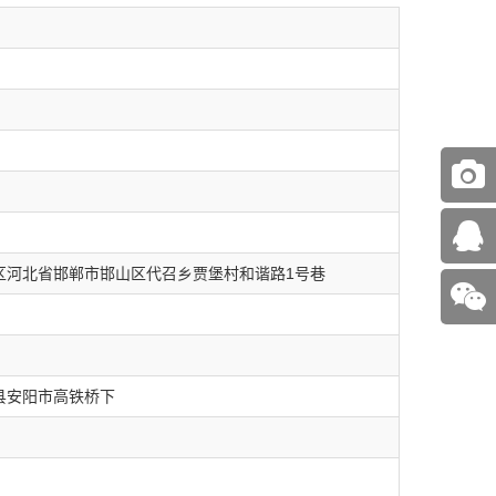
区河北省邯郸市邯山区代召乡贾堡村和谐路1号巷
县安阳市高铁桥下