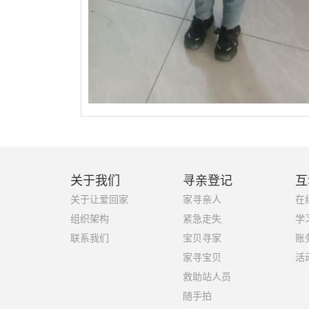
关于我们
寻亲登记
互
关于让爱回家
家寻亲人
在
组织架构
紧急走失
学
联系我们
宝贝寻家
账
家寻宝贝
活
救助站人员
随手拍