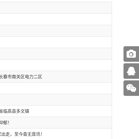
长春市南关区电力二区
省临高县多文镇
抑郁！
离家出走，至今杳无音讯！