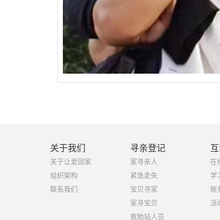
关于我们
寻亲登记
互
关于让爱回家
家寻亲人
在
组织架构
紧急走失
学
联系我们
宝贝寻家
账
家寻宝贝
活
救助站人员