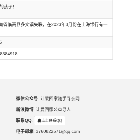
幼的孩子！
省临高县多文镇失联，在2023年3月份在上海银行有一
！
5
384918
微信公众号
:
让爱回家随手寻亲网
新浪微博
:
让爱回家公益寻人
联系QQ
:
点击联系QQ
电子邮箱
:
3760822571@qq.com