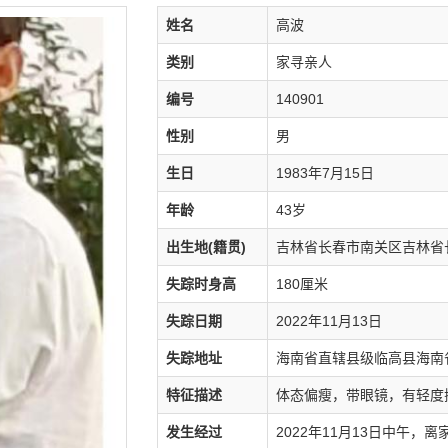
姓名
高波
类别
家寻亲人
编号
140901
性别
男
生日
1983年7月15日
年龄
43岁
出生地(籍贯)
吉林省长春市南关区吉林省
失踪时身高
180厘米
失踪日期
2022年11月13日
失踪地址
海南省直辖县级临高县海南
特征描述
体态偏瘦，带眼镜，有轻度
发生经过
2022年11月13日中午，