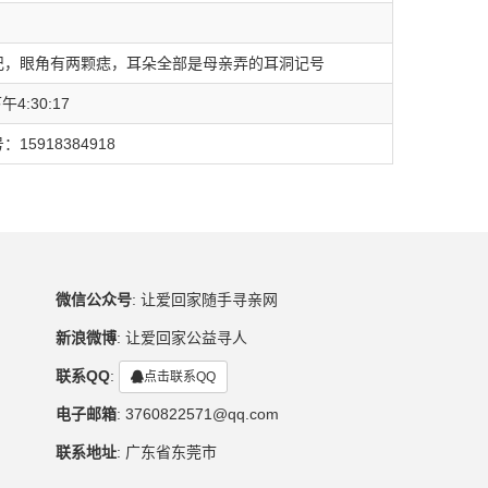
记，眼角有两颗痣，耳朵全部是母亲弄的耳洞记号
午4:30:17
5918384918
微信公众号
:
让爱回家随手寻亲网
新浪微博
:
让爱回家公益寻人
联系QQ
:
点击联系QQ
电子邮箱
:
3760822571@qq.com
联系地址
:
广东省东莞市