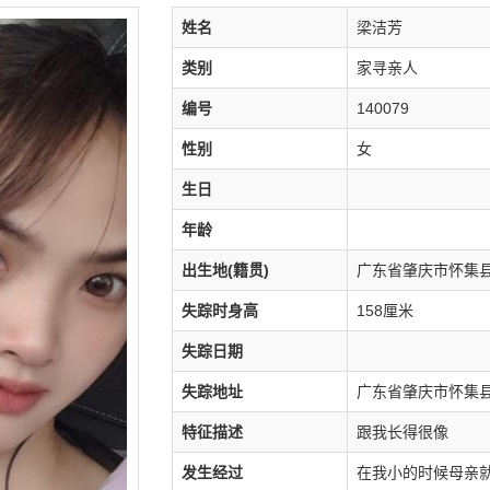
姓名
梁洁芳
类别
家寻亲人
编号
140079
性别
女
生日
年龄
出生地(籍贯)
广东省肇庆市怀集
失踪时身高
158厘米
失踪日期
失踪地址
广东省肇庆市怀集
特征描述
跟我长得很像
发生经过
在我小的时候母亲