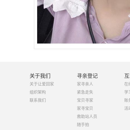
关于我们
寻亲登记
互
关于让爱回家
家寻亲人
在
组织架构
紧急走失
学
联系我们
宝贝寻家
账
家寻宝贝
活
救助站人员
随手拍