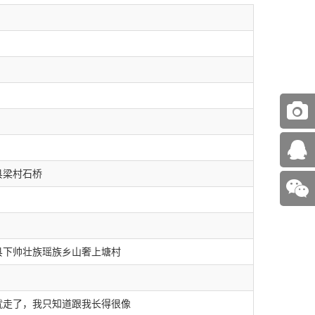
县梁村石桥
县下帅壮族瑶族乡山奢上塘村
就走了，我只知道跟我长得很像