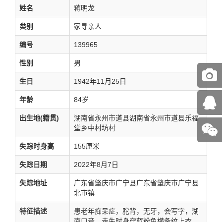
姓名
蒋明龙
类别
家寻亲人
编号
139965
性别
男
生日
1942年11月25日
年龄
84岁
出生地(籍贯)
湖南省永州市道县湖南省永州市道县乐福
堂乡中村坊村
失踪时身高
155厘米
失踪日期
2022年8月7日
失踪地址
广东省肇庆市广宁县广东省肇庆市广宁县
北市镇
特征描述
患老年痴呆症，驼背，无牙，会写字，湖
南口音。走失时身穿蓝粉色横条纹上衣、