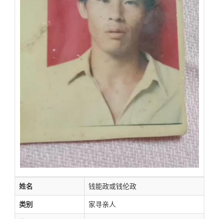
姓名
钱能政或钱伦政
类别
家寻亲人