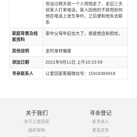
但没过两天就一个人悄悄走了，走后三天
给家人打来电话，家人因他的不辞而别何
他在电话上发生争吵，之后便和他失去联
系
家庭背景及线
家中父母年纪也大了，很是想念和担忧，
索资料
其他说明
走时身材偏瘦
添加日期
2021年9月11日 上午10:23:59
寻亲联系人
让爱回家客服微信号：15918384918
关于我们
寻亲登记
关于让爱回家
家寻亲人
组织架构
紧急走失