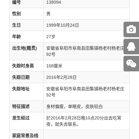
编号
138094
性别
男
生日
1999年10月24日
年龄
27岁
出生地(籍贯)
安徽省阜阳市阜南县田集镇杨老村杨老庄
92号
失踪时身高
168厘米
失踪日期
2016年2月28日
失踪地址
安徽省阜阳市阜南县田集镇杨老村杨老庄
92号
特征描述
身材偏瘦，单眼皮，皮肤较白
发生经过
於2016年2月28日晚10点20分出去吃宵
夜，就失去联系。
家庭背景及线