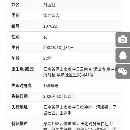
姓名
封丽娜
类别
家寻亲人
编号
137822
性别
女
生日
2004年10月31日
年龄
22岁
出生地(籍贯)
云南省保山市腾冲县云南省 保山市 腾冲市
滇滩镇 早坡社区王家坝41号
失踪时身高
158厘米
失踪日期
2020年10月31日
失踪地址
云南省保山市腾冲县腾冲市，滇滩镇，早
坡社区，王家坝
特征描述
身高1.58，体重90，出走时身穿白色卫
衣，蓝色牛仔裤，脚穿人字小蓝拖鞋，带