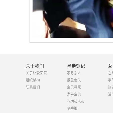
关于我们
寻亲登记
互
关于让爱回家
家寻亲人
在
组织架构
紧急走失
学
联系我们
宝贝寻家
账
家寻宝贝
活
救助站人员
随手拍