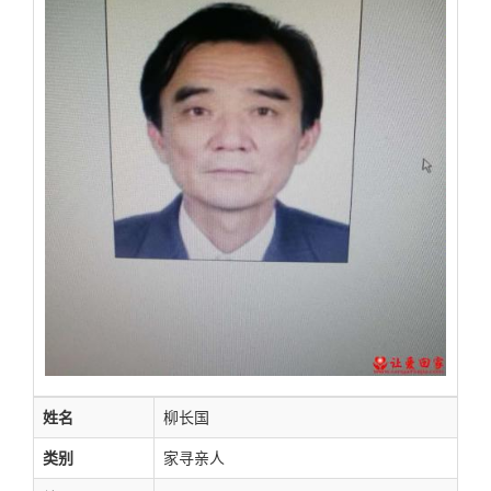
姓名
柳长国
类别
家寻亲人