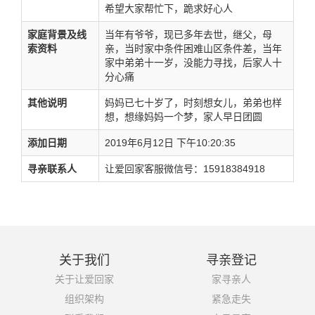
希望大家帮忙下，跪求好心人
家庭背景及线
当年有爷爷，现已多年去世，继父，母
索资料
亲，当时家中条件困难山区条件差，当年
家中弟弟十一岁，没能力寻找，后家人十
分心痛
其他说明
妈妈已七十岁了，时刻想女儿，弟弟也样
想，想缘妈妈一个梦，家人早日团圆
添加日期
2019年6月12日 下午10:20:35
寻亲联系人
让爱回家客服微信号：15918384918
关于我们
寻亲登记
关于让爱回家
家寻亲人
组织架构
紧急走失