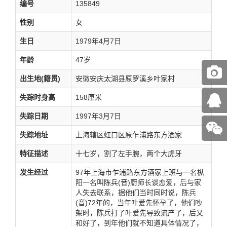
编号
135849
性别
女
生日
1979年4月7日
年龄
47岁
出生地(籍贯)
安徽安庆太湖县原罗溪乡叶家村
失踪时身高
158厘米
失踪日期
1997年3月7日
失踪地址
上海辖区虹口区原乍浦路东方酒家
特征描述
十七岁，割了左手腕，两个大虎牙
发生经过
97年上海市乍浦路东方酒家上班与一名枞
阳一名叫陈兵(音)厨师长谈恋爱，后与家
人失去联系，据他们当时同时说，陈兵
(音)72年的，当年叶爱先怀孕了，他们吵
架时，陈兵打了叶爱先导致流产了，后又
和好了，到年他们就不知道具体情况了，