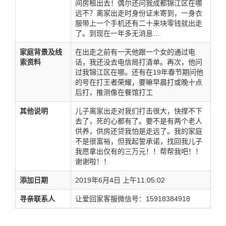
间房租出去！偶尔还问我成都锦江区在哪
远不？离家出走时身份证未寄到，一身衣
服带上一个手机还有二十来块零钱就出走
了。到现在一年多无消息…
家庭背景及线
在出走之前有一天他跟一个女的通过电
索资料
话，我还没去电信局打清单。再次，他问
过我锦江区在哪。还有在19年春节期问他
的号在打王者荣耀，要嘛早晨打或晚十点
后打，推测像在餐馆打工
其他说明
儿子离家出走对我们打击很大，快撑不下
去了，死的心都有了。要不是有两个老人
供养，供房还贷我怕是走远了。我的家庭
不是很富裕，但我起誓承诺，找回我儿子
我愿拿出仅有的三万元！！帮帮我吧！！
谢谢啦！！
添加日期
2019年6月4日 上午11:05:02
寻亲联系人
让爱回家客服微信号：15918384918