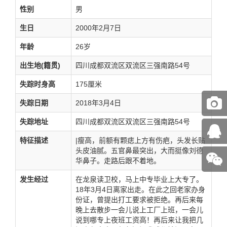
性别
男
生日
2000年2月7日
年龄
26岁
出生地(籍贯)
四川成都双流区双流区三强南路54号
失踪时身高
175厘米
失踪日期
2018年3月4日
失踪地址
四川成都双流区双流区三强南路54号
特征描述
|瘦高，前额有颗痣上方有伤疤，头发长贴
头皮油腻。五官鼻最突出，大而挺像刘德
华鼻子。走路后跟不着地。
发生经过
在龙泉读卫校，马上中专毕业上大专了。
18年3月4日离家出走。在此之回老家办身
份证，曾提出打工要求被拒绝。再后来每
晚上去散步一会儿说上工厂上班，一会儿
说到哪专上夜班工资高！再后来让我把几