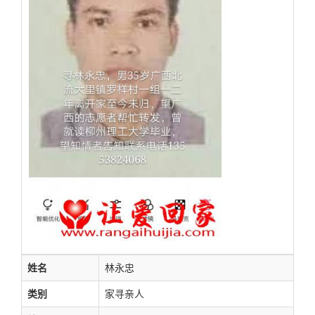
姓名
林永忠
类别
家寻亲人