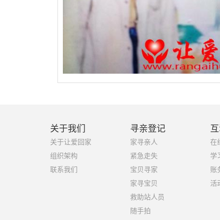
关于我们
寻亲登记
互
关于让爱回家
家寻亲人
在
组织架构
紧急走失
学
联系我们
宝贝寻家
账
家寻宝贝
活
救助站人员
随手拍