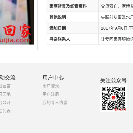
家庭背景及线索资料
父母双亡，家境
其他说明
失联前从事洗水
添加日期
2017年9月6日 下午
寻亲联系人
让爱回家客服微信号
动交流
用户中心
关注公众号
线留言
用户登录
习园地
用户注册
务公开
我的寻人信息
动列表