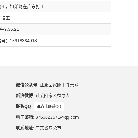
贫困，姐弟均在广东打工
厂技工
9:35:21
：15918384918
微信公众号
:
让爱回家随手寻亲网
新浪微博
:
让爱回家公益寻人
联系QQ
:
点击联系QQ
电子邮箱
:
3760822571@qq.com
联系地址
:
广东省东莞市