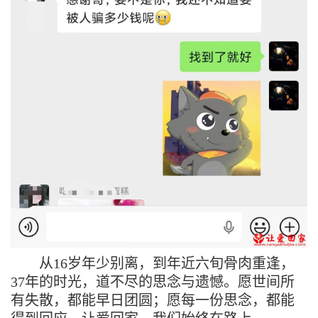
从
16
岁年少别离，到年近
六
旬骨肉重逢，
37
年的时光，道不尽的思念与遗憾。愿世间所
有失散，都能早日团圆；愿每一份思念，都能