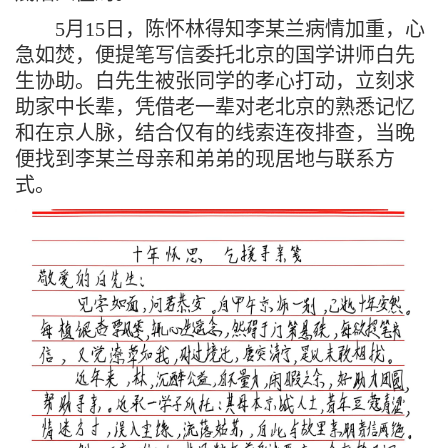
5
月
15
日，陈怀林
得知
李某兰
病情加重，
心
急如焚，
便
提笔写信委托北京的国学讲师白先
生协助。白先生被
张同学的
孝心打动，立刻求
助家中长辈，凭借老一辈对老北京的熟悉记忆
和在京人脉
，结合仅有的线索连夜排查，当晚
便找到李某兰母亲和弟弟的现居地与联系方
式。