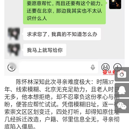
陈怀林深知此次寻亲难度极大：时隔
37
年、线索模糊、北京无充足助力，且老人时日
无多，他本想拒绝，却不忍辜负这份孝心与期
盼，
便
答应帮忙
试试
。凭借模糊旧址，逐一检
索崇文区区划变迁，四处打听，却得知原住址
几经拆迁改造，户籍、邻里信息全无，寻亲彻
底陷入僵局。