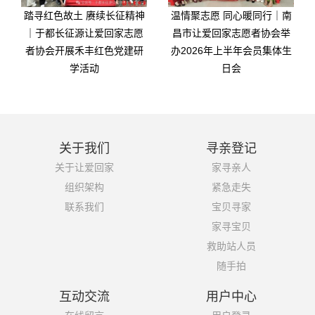
踏寻红色故土 赓续长征精神
温情聚志愿 同心暖同行｜南
｜于都长征源让爱回家志愿
昌市让爱回家志愿者协会举
者协会开展禾丰红色党建研
办2026年上半年会员集体生
学活动
日会
关于我们
寻亲登记
关于让爱回家
家寻亲人
组织架构
紧急走失
联系我们
宝贝寻家
家寻宝贝
救助站人员
随手拍
互动交流
用户中心