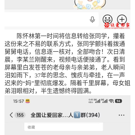
陈怀林第一时间将信息转给张同学，攥着
这份来之不易的联系方式，张同学颤抖着拨通
舅舅电话，信息逐一核对，全部吻合！次日清
晨，李某兰刚醒来，视频电话便接通了。看到
屏幕里白发苍苍的老母亲与亲弟弟，老人瞬间
泪如雨下，
37
年的思念、愧疚与牵挂，在一声
迟来的“妈”里彻底爆发。隔着千里屏幕，母女姐
弟泪眼相对，半生遗憾终得圆满。