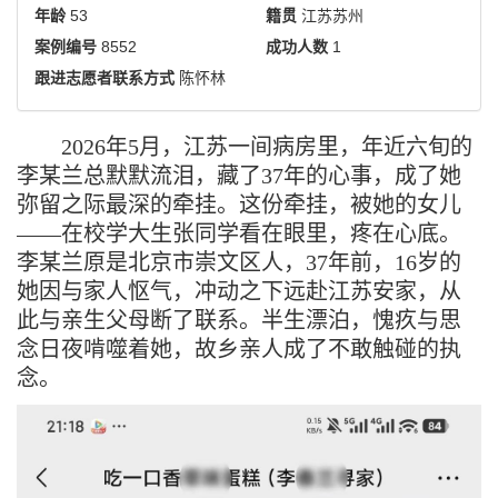
年龄
53
籍贯
江苏苏州
案例编号
8552
成功人数
1
跟进志愿者联系方式
陈怀林
2026
年
5
月，江苏一间病房里，年近六旬的
李某兰总默默流泪，藏了
37
年的心事，成了她
弥留之际最深的牵挂。这份牵挂，被她的女儿
——在校学
大
生张同学看在眼里，疼在心底。
李某兰原是北
京市
崇文区人，
37
年前，
16
岁的
她因与家人怄气，冲动之下远赴江苏安家，从
此与亲生父母断了联系。半生漂泊，愧疚与思
念日夜啃噬着她，故乡亲人成了不敢触碰的执
念。