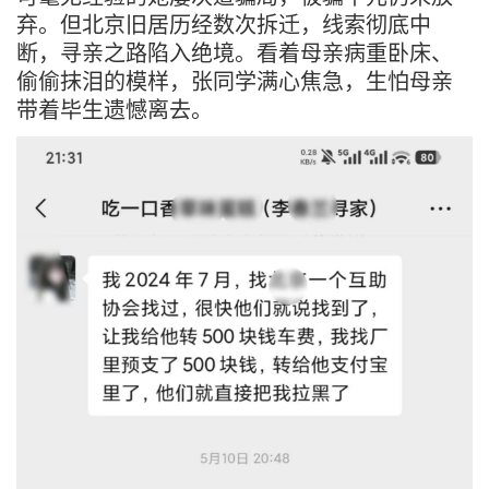
弃。但北京旧居历经数次拆迁，线索彻底中
断，寻亲之路陷入绝境。看着母亲病重卧床、
偷偷抹泪的模样，张同学满心焦急，生怕母亲
带着毕生遗憾离去。