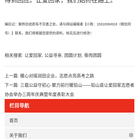
得到回应。让爱回家，我们始终在路上。
编后记：案例总结若有不完善之处，请与网站编辑者【小陈：
15918384918
（微信同
号）】联系，我们将根据您提供的资料，核实后进行修改！
相关搜索:
让爱回家
,
公益寻亲
,
团圆计划
,
骨肉团圆
上一篇:
暖心对接润田企业，志愿点亮高考之路
下一篇:
三载公益守初心 聚力前行暖铅山——铅山县让爱回家志愿者
协会举办三周年庆典暨年度表彰大会
栏目导航
首页
关于我们