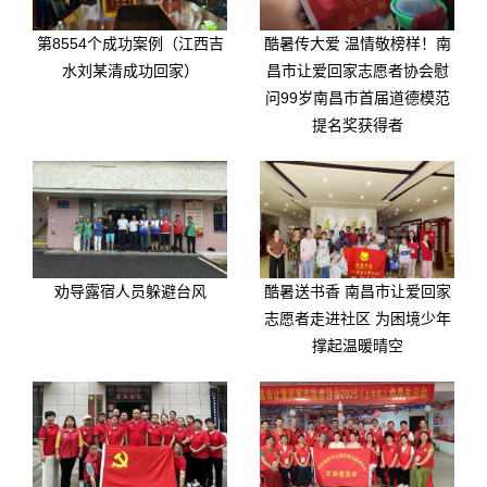
第8554个成功案例（江西吉
酷暑传大爱 温情敬榜样！南
水刘某清成功回家）
昌市让爱回家志愿者协会慰
问99岁南昌市首届道德模范
提名奖获得者
劝导露宿人员躲避台风
酷暑送书香 南昌市让爱回家
志愿者走进社区 为困境少年
撑起温暖晴空