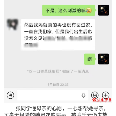
张同学懂母亲的心愿，一心想帮她寻亲，
可毫无经验的她屡次遭骗局，被骗千元仍未放