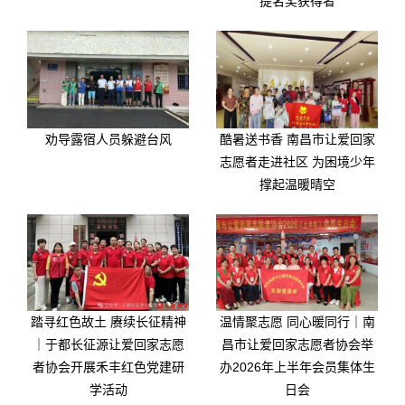
提名奖获得者
劝导露宿人员躲避台风
酷暑送书香 南昌市让爱回家
志愿者走进社区 为困境少年
撑起温暖晴空
踏寻红色故土 赓续长征精神
温情聚志愿 同心暖同行｜南
｜于都长征源让爱回家志愿
昌市让爱回家志愿者协会举
者协会开展禾丰红色党建研
办2026年上半年会员集体生
学活动
日会