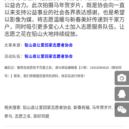
公益合力。此次拍摄马年贺岁片，既是协会向一直
以来支持公益事业的社会各界表达感谢，也是希望
以影像为媒，将志愿温暖与新春美好传递到千家万
户，同时吸引更多爱心人士加入志愿服务队伍，让
志愿之花在铅山大地持续绽放。
文章来源
：
铅山县让爱回家志愿者协会
活动队伍：
铅山县让爱回家志愿者协会
编后记：案例总结若有不完善之处，请与网站编辑者【小陈：
15918384918
（微信同
号）】联系，我们将根据您提供的资料，核实后进行修改！
相关搜索:
铅山县让爱回家志愿者协会
,
新春祝福
,
马年贺岁片
,
踊跃
参与
,
志愿之名
,
良好风貌