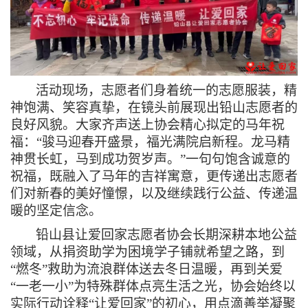
活动现场，志愿者们身着统一的志愿服装，精
神饱满、笑容真挚，在镜头前展现出铅山志愿者的
良好风貌。大家齐声送上协会精心拟定的马年祝
福：
“骏马迎春开盛景，福光满院启新程。龙马精
神贯长虹，马到成功贺岁声。”一句句饱含诚意的
祝福，既融入了马年的吉祥寓意，更传递出志愿者
们对新春的美好憧憬，以及继续践行公益、传递温
暖的坚定信念。
铅山县让爱回家志愿者协会长期深耕本地公益
领域，从捐资助学为困境学子铺就希望之路，到
“燃冬”救助为流浪群体送去冬日温暖，再到关爱
“一老一小”为特殊群体点亮生活之光，协会始终以
实际行动诠释“让爱回家”的初心，用点滴善举凝聚