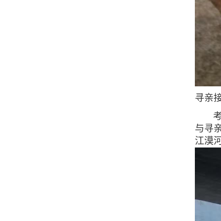
寻亲
与寻
江漠