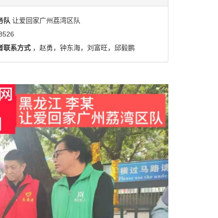
务队
让爱回家广州荔湾区队
8526
者联系方式
，赵勇，钟东海，刘富旺，邱毅鹏