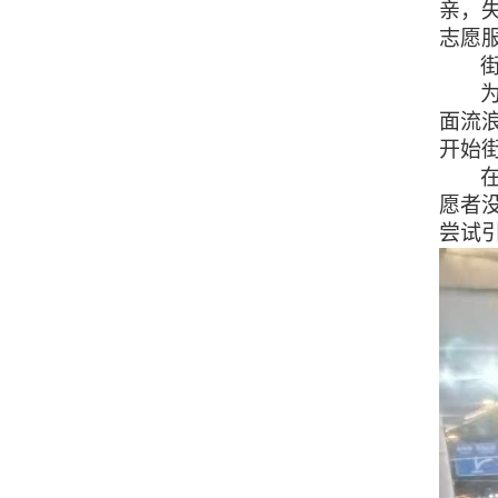
亲，
志愿
面流
开始
愿者
尝试