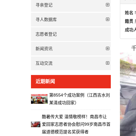
寻亲登记
姓名
寻人数据库
籍贯
成功
志愿者登记
新闻资讯
互动交流
近期新闻
第8554个成功案例（江西吉水刘
某清成功回家）
酷暑传大爱 温情敬榜样！南昌市让
爱回家志愿者协会慰问99岁南昌市首
届道德模范提名奖获得者