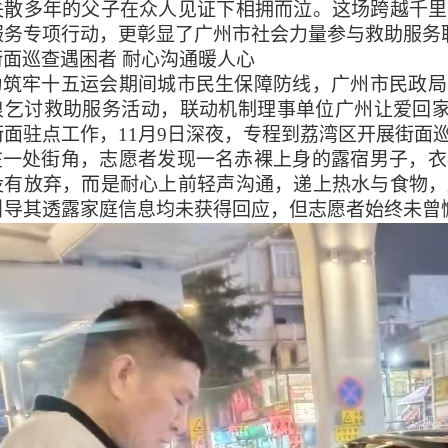
失散多年的父子在众人见证下相拥而泣。这场跨越千里
服务专项行动，更彰显了广州市社会力量参与救助服务
街面巡查遇困者
耐心沟通暖人心
为筑牢十五运会期间城市民生保障防线，广州市民政局
浪乞讨救助服务活动，联动机制理事单位广州让爱回
街面驻点工作，11月9日深夜，专程到荔湾区开展街面
在一处街角，志愿者发现一名赤裸上身的露宿男子，衣
没有放弃，而是耐心上前轻声沟通，递上热水与食物，
引导其透露家庭信息均未获得回应，但志愿者始终未曾