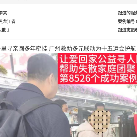
李某
跟进的服
黑龙江省
案例编号
人数
1
跟进志愿
千里寻亲圆多年牵挂 广州救助多元联动为十五运会护航