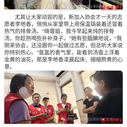
尤其
让大家动容的是，新加入协会才一天的志
愿者李地香，悄悄从家里带上用保温锅装着还冒着
热气的排骨汤。“晓蓉姐，我今早起来炖的排骨
汤，你趁热喝些补补身子。”她有些腼腆地说，“我
刚来协会，还没跟你一起做过志愿，但总听大家说
你特别热心。”氤氲的香气里，能看到汤面上浮着
金黄的油花，那是李地香凌晨起床、细细熬煮的心
意。