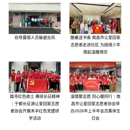
劝导露宿人员躲避台风
酷暑送书香 南昌市让爱回家
志愿者走进社区 为困境少年
撑起温暖晴空
踏寻红色故土 赓续长征精神
温情聚志愿 同心暖同行｜南
｜于都长征源让爱回家志愿
昌市让爱回家志愿者协会举
者协会开展禾丰红色党建研
办2026年上半年会员集体生
学活动
日会