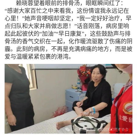
赖晓蓉望着眼前的排骨汤，眼眶瞬间红了：
“感谢大家百忙之中来看我，这份情谊我永远记在
心里！”她声音哽咽却坚定，“我一定好好治疗，早
点归队和大家并肩做志愿！”话音刚落，病房里响
起此起彼伏的“加油”“早日康复”，这些鼓励声与排
骨汤的香气交织在一起，化作暖流驱散了伤痛的阴
霾。此刻的病房，不再是充满病痛的地方，而是被
爱与温暖紧紧包裹的港湾。