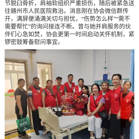
节脱臼骨折，肩袖软组织严重损伤，随后被紧急送
往赣州市人民医院救治。消息刚在协会微信群传
开，满屏便涌满关切与担忧，“伤势怎么样”“需不
需要帮忙”的询问接连不断。曾与她并肩服务的伙
伴们心急如焚，协会更第一时间启动关怀机制，紧
锣密鼓筹备慰问事宜。