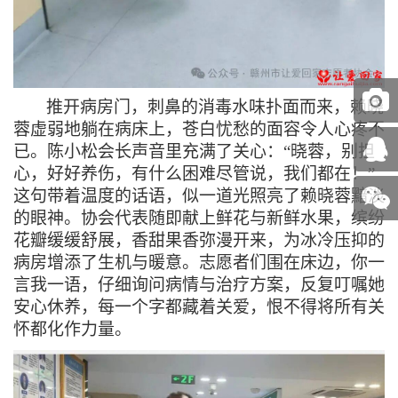
推开病房门，刺鼻的消毒水味扑面而来，赖晓
蓉虚弱地躺在病床上，苍白忧愁的面容令人心疼不
已。陈小松会长声音里充满了关心：
“晓蓉，别担
心，好好养伤，有什么困难尽管说，我们都在！”
这句带着温度的话语，似一道光照亮了赖晓蓉黯淡
的眼神。协会代表随即献上鲜花与新鲜水果，缤纷
花瓣缓缓舒展，香甜果香弥漫开来，为冰冷压抑的
病房增添了生机与暖意。志愿者们围在床边，你一
言我一语，仔细询问病情与治疗方案，反复叮嘱她
安心休养，每一个字都藏着关爱，恨不得将所有关
怀都化作力量。