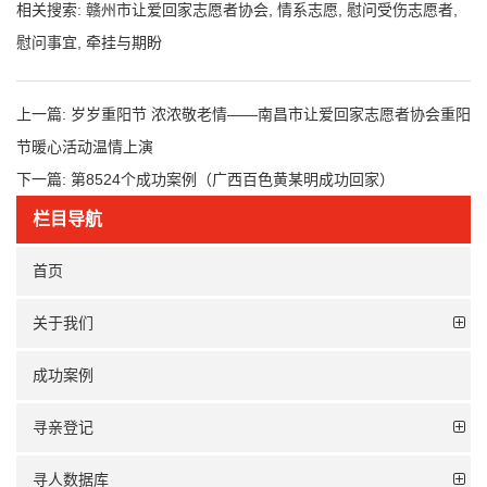
相关搜索:
赣州市让爱回家志愿者协会
,
情系志愿
,
慰问受伤志愿者
,
慰问事宜
,
牵挂与期盼
上一篇:
岁岁重阳节 浓浓敬老情——南昌市让爱回家志愿者协会重阳
节暖心活动温情上演
下一篇:
第8524个成功案例（广西百色黄某明成功回家）
栏目导航
首页
关于我们
成功案例
寻亲登记
寻人数据库