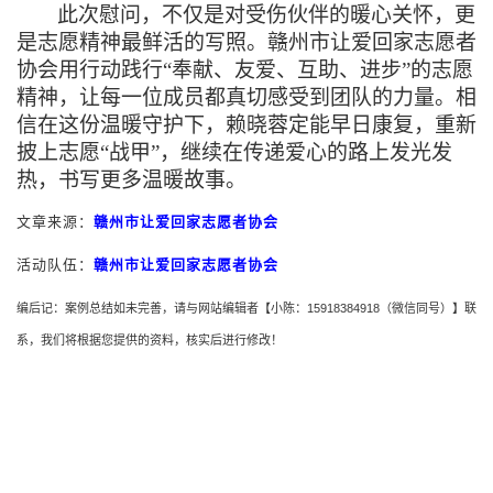
此次慰问，不仅是对受伤伙伴的暖心关怀，更
是志愿精神最鲜活的写照。赣州市让爱回家志愿者
协会用行动践行“奉献、友爱、互助、进步”的志愿
精神，让每一位
成员
都真切感受到团队的力量。相
信在这份温暖守护下，赖晓蓉定能早日康复，重新
披上志愿“战甲”，继续在传递爱心的路上发光发
热，书写更多温暖故事。
文章来源
：
赣州市让爱回家志愿者协会
活动队伍：
赣州市让爱回家志愿者协会
编后记：案例总结如未完善，请与网站编辑者【小陈：
15918384918
（微信同号）】联
系，我们将根据您提供的资料，核实后进行修改！