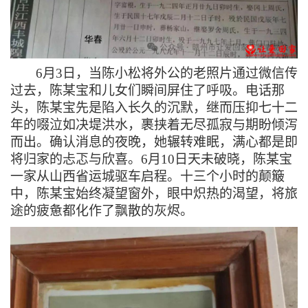
6月3日，当陈小松将外公的老照片通过微信传
过去，陈某宝和儿女们瞬间屏住了呼吸。电话那
头，陈某宝先是陷入长久的沉默，继而压抑七十二
年的啜泣如决堤洪水，裹挟着无尽孤寂与期盼倾泻
而出。确认消息的夜晚，她辗转难眠，满心都是即
将归家的忐忑与欣喜。6月10日天未破晓，陈某宝
一家从山西省运城驱车启程。十三个小时的颠簸
中，陈某宝始终凝望窗外，眼中炽热的渴望，将旅
途的疲惫都化作了飘散的灰烬。