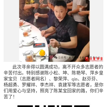
此次寻亲得以圆满成功，离不开众多志愿者的
辛苦付出。特别感谢陈小松、坤、陈艳琴、萍乡皇
家宝贝（志愿者网名）、黎荣萍、
qin、赵芬芬、
杨超勇、罗耀祥、李杰祥、袁建军等志愿者，是你
们用爱心与坚持，照亮了陈某宝回家的路，你们辛
苦了！