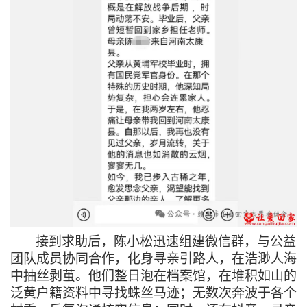
接到求助后，陈小松迅速组建微信群，与公益
团队成员协同合作，化身寻亲引路人，在浩渺人海
中抽丝剥茧。他们整日泡在档案馆，在堆积如山的
泛黄户籍资料中寻找蛛丝马迹；无数次奔波于各个