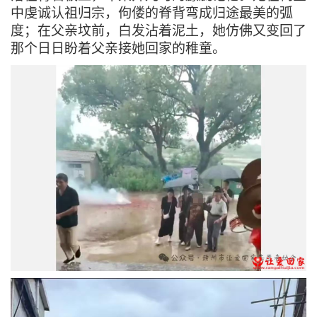
中虔诚认祖归宗，佝偻的脊背弯成归途最美的弧
度；在父亲坟前，白发沾着泥土，她仿佛又变回了
那个日日盼着父亲接她回家的稚童。