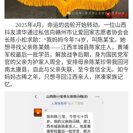
2025
年4月，命运的齿轮开始转动。一位山西
抖友清华通过私信向赣州市让爱回家志愿者协会会
长陈小松求助：“我妈妈今年74岁，叫陈某宝。她
想寻找父亲陈某兢——江西丰城县陈家庄人，黄埔
军校最后一批学员。解放战争后期，身为国民党军
官的父亲为护家人周全，安排母亲陈某珍带我回河
南太康县，自此与父亲失联，至今音信全无。如今
妈妈古稀之年，只想寻回江西亲人，拼凑家族记
忆。