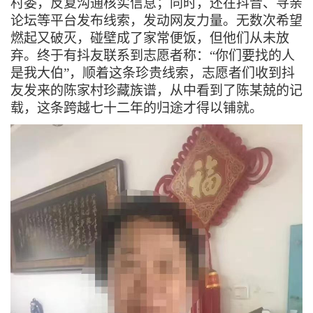
村委，反
复沟通核实信息；同时，还在抖音、寻亲
论坛等平台发布线索，发动
网友力量。无数次希望
燃起又破灭，碰壁成了家常便饭，但他们从未放
弃。终于有抖友联系到志愿者称：“你们要找的人
是我大伯”，顺着这条珍贵线索，志愿者们收到抖
友发来的陈家村珍藏族谱，从中看到了陈某兢的记
载，这条跨越七十二年的归途才得以铺就。