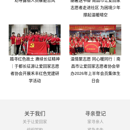
劝导露宿人员躲避台风
酷暑送书香 南昌市让爱回家
志愿者走进社区 为困境少年
撑起温暖晴空
踏寻红色故土 赓续长征精神
温情聚志愿 同心暖同行｜南
｜于都长征源让爱回家志愿
昌市让爱回家志愿者协会举
者协会开展禾丰红色党建研
办2026年上半年会员集体生
学活动
日会
关于我们
寻亲登记
关于让爱回家
家寻亲人
组织架构
紧急走失