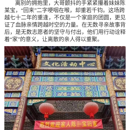
离别的拥抱里，大哥颤抖的手紧紧攥着妹妹陈
某宝，
“回来”二字哽咽在喉，却重若千钧。这场跨
越七十二年的重逢，不仅是一个家庭的团圆，更见
证了血脉亲情跨越时空的力量。在无数寻亲故事背
后，是无数志愿者的坚守与付出，他们用行动诠释
着“家”的意义，让离散的亲人得以重聚。