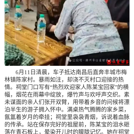
6月11日清晨，车子抵达南昌后直奔丰城市梅
林镇陈家村。暴雨如注，却浇不灭村口迎接的热
情。祠堂门口写有“热烈欢迎家人陈某宝回家”的横
幅，烟花在雨幕中绽放，爆竹声与欢呼声交织。素
未谋面的亲人们张开双臂，用带着乡音的问候将漂
泊半生的游子拥入怀中。满桌热气腾腾的家乡菜，
氤氲着岁月的牵挂；祠堂里袅袅青烟，诉说着血脉
的传承。站在保存完好的祖屋前，陈某宝的泪水砸
落在青石板上，晕染开儿时的朦胧记忆。她在祠堂