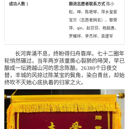
成功人数
1
跟进志愿者联系方式
陈小
松、坤、陈艳琴、萍乡皇家
宝贝（志愿者网名）、黎荣
萍、qin、赵芬芬、杨超勇、
罗耀祥、李杰祥、袁建军
长河奔涌不息，终盼得归舟靠岸。七十二圈年
轮悄然碾过，当年两岁孩童撕心裂肺的啼哭，早已
酿成一坛跨越山河的思念陈酿。
26380个日夜交
替，丰城的风掠过陈某宝的鬓角，染白青丝，却始
终吹不灭她心底执着的归家之火。