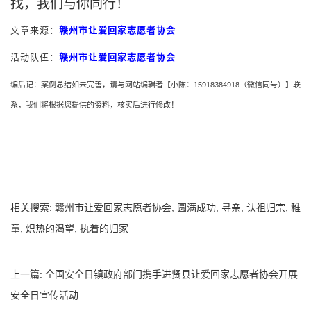
找，我们与你同行
！
文章来源
：
赣州市让爱回家志愿者协会
活动队伍：
赣州市让爱回家志愿者协会
编后记：案例总结如未完善，请与网站编辑者【小陈：
15918384918
（微信同号）】联
系，我们将根据您提供的资料，核实后进行修改！
相关搜索:
赣州市让爱回家志愿者协会
,
圆满成功‌
,
寻亲
,
认祖归宗
,
稚
童
,
炽热的渴望
,
执着的归家
上一篇:
全国安全日镇政府部门携手进贤县让爱回家志愿者协会开展
安全日宣传活动