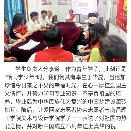
学生负责人分享道：作为青年学子，此刻正是
“恰同学少年”时，我们何其有幸生于华夏，当倍加
珍惜今日来之不易的幸福时光，在心中厚植爱国主
义情怀，并努力学习专业知识，不辜负祖国的培
养，毕业后为中华民族伟大复兴的中国梦建设添砖
加瓦。
随后，让爱回家志愿者协会志愿者与南昌理
工学院美术与设计学院学子一一
表达了对祖国的热
爱之情
，
并对新中国成立
75周年送上真挚的祝