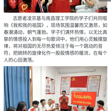
志愿者凌宗基与
南昌理工学院
的
学子们共同唱
响《我和我的祖国》，现场氛围温馨而又激昂，如
春潮涌动
，朝气蓬勃
。学子们满怀热情，以无比真
挚的情感投入到每一句歌词中，他们用心灵触摸旋
律，将对祖国的无尽热爱倾注于每一个跳动的音
符，
把
婉转的旋律化作一股股情感的暖流，在每个
人的心田激荡。