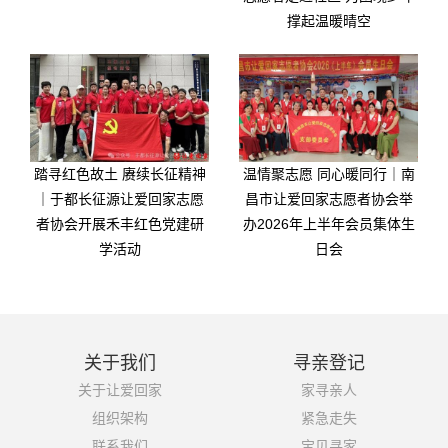
撑起温暖晴空
踏寻红色故土 赓续长征精神
温情聚志愿 同心暖同行｜南
｜于都长征源让爱回家志愿
昌市让爱回家志愿者协会举
者协会开展禾丰红色党建研
办2026年上半年会员集体生
学活动
日会
关于我们
寻亲登记
关于让爱回家
家寻亲人
组织架构
紧急走失
联系我们
宝贝寻家