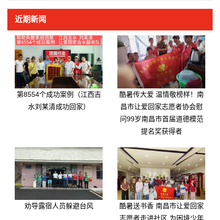
近期新闻
第8554个成功案例（江西吉
酷暑传大爱 温情敬榜样！南
水刘某清成功回家）
昌市让爱回家志愿者协会慰
问99岁南昌市首届道德模范
提名奖获得者
劝导露宿人员躲避台风
酷暑送书香 南昌市让爱回家
志愿者走进社区 为困境少年