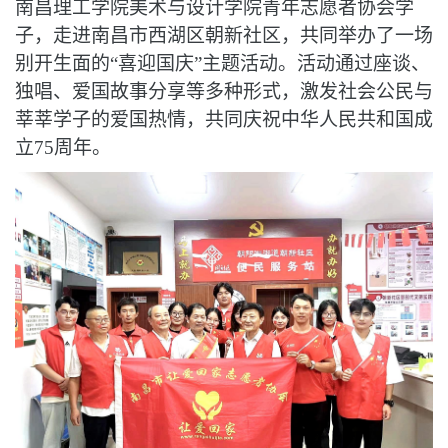
南昌理工学院美术与设计学院青年志愿者协会
学
子
，走进南昌市西湖区朝新社区，
共同
举办了一场
别开生面的
“喜迎国庆”主题活动。活动
通过
座谈、
独唱、爱国故事分享等多种形式，激发
社会公民与
莘莘学子
的爱国热情，共同庆祝中华人民共和国成
立
75周年。