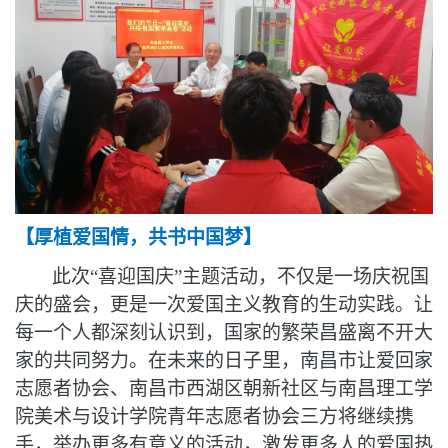
【
厚植爱国情
，
共书
中国梦
】
此次
“喜迎国庆”主题活动，不仅是一场庆祝国
庆的盛会，更是一次爱国主义教育的生动实践。让
每一个人都深刻认识到，国家的繁荣昌盛离不开
大
家
的
共同
努力。在未来的日子里，南昌市让爱回家
志愿者协会、南昌市西湖区朝新社区与南昌理工学
院美术与设计学院青年志愿者协会三方将继续携
手，举办更多有意义的活动，激发更多人的爱国热