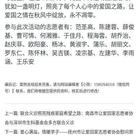
犹如一盏明灯，照亮了每个人心中的爱国之路，让
爱国之情在秋风中绽放，永不凋零。
参与此次活动的志愿者有：范圣高、陈建蓉、薛俊
基、曹可情、何湘雅、于佳月、程海雲、胡乔治、
赵庆菲、欧阳豪、杨冰、黄淑宇、蒲乐、胡丽文、
罗东仁、陈怀林、吴吉镁、凌宗基、左建华、李雨
涵、王乐安
编后记：案例总结如未完善，请与网站编辑者
【
小陈
：
15992949318
（
微信同
号
）】
联系，我们将根据您提供的资料，核实后进行修改！
上一篇:
联合义诊照亮残疾家庭希望之路：南昌市让爱回家志愿者协
会与深圳市生科基金会多方联合义诊
下一篇:
爱心满溢，情暖学子——抚州市让爱回家志愿者协会慰问资