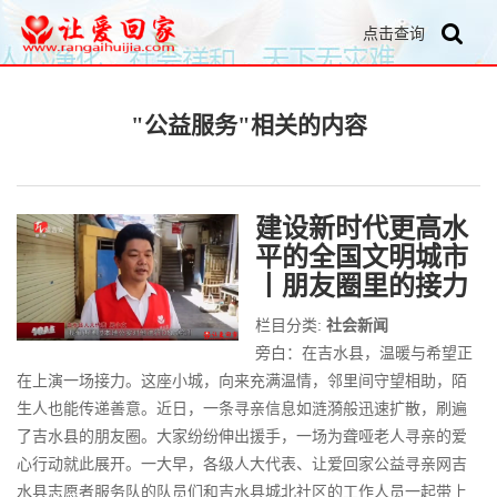
点击查询
"公益服务"相关的内容
建设新时代更高水
平的全国文明城市
丨朋友圈里的接力
栏目分类:
社会新闻
旁白：在吉水县，温暖与希望正
在上演一场接力。这座小城，向来充满温情，邻里间守望相助，陌
生人也能传递善意。近日，一条寻亲信息如涟漪般迅速扩散，刷遍
了吉水县的朋友圈。大家纷纷伸出援手，一场为聋哑老人寻亲的爱
心行动就此展开。一大早，各级人大代表、让爱回家公益寻亲网吉
水县志愿者服务队的队员们和吉水县城北社区的工作人员一起带上