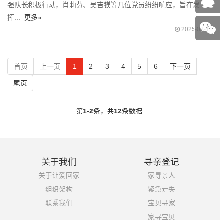
强队长积极行动，肖莉芬、吴吉镁等几位党员纷纷响应，旨在发
挥...
更多»
2025-03-11
首页
上一页
1
2
3
4
5
6
下一页
尾页
第
1-2
条，共
12
条数据.
关于我们
寻亲登记
关于让爱回家
家寻亲人
组织架构
紧急走失
联系我们
宝贝寻家
家寻宝贝