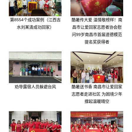
第8554个成功案例（江西吉
酷暑传大爱 温情敬榜样！南
水刘某清成功回家）
昌市让爱回家志愿者协会慰
问99岁南昌市首届道德模范
提名奖获得者
劝导露宿人员躲避台风
酷暑送书香 南昌市让爱回家
志愿者走进社区 为困境少年
撑起温暖晴空